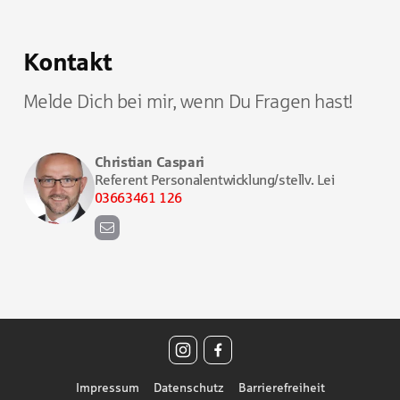
Kontakt
Melde Dich bei mir, wenn Du Fragen hast!
Christian Caspari
Referent Personalentwicklung/stellv. Lei
03663461 126
c
h
r
i
s
t
i
a
Impressum
Datenschutz
Barrierefreiheit